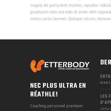
magnis dis parturient montes, nascetur ridiculu
ipsutissem niuis sed odio sit amet nibh vulputat
metus varius laoreet. Quisque rutrum. Aenean im
DER
ENTR
NEC PLUS ULTRA EN
MARS
RÉATHLE!
LES 
D’AP
Coaching personnel premium:
JUILL