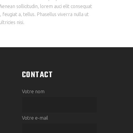
enean sollicitudin, lorem auci elit consequat
feugiat a, tellus. Phasellus viverra nulla ut
ricies nisi.
CONTACT
Votre nom
Votre e-mail