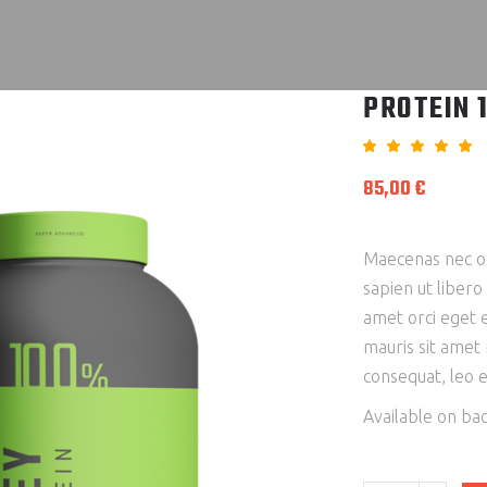
PROTEIN 
5.00
out
85,00
€
of 5
based
on
custo
ratin
Maecenas nec od
sapien ut libero
amet orci eget e
mauris sit amet
consequat, leo 
Available on ba