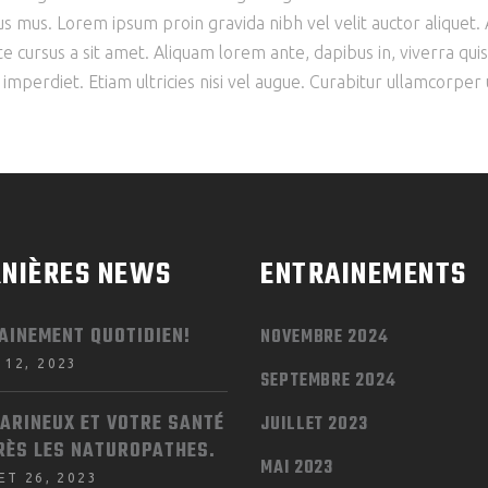
s mus. Lorem ipsum proin gravida nibh vel velit auctor aliquet. A
e cursus a sit amet. Aliquam lorem ante, dapibus in, viverra quis, 
perdiet. Etiam ultricies nisi vel augue. Curabitur ullamcorper ult
NIÈRES NEWS
ENTRAINEMENTS
AINEMENT QUOTIDIEN!
NOVEMBRE 2024
 12, 2023
SEPTEMBRE 2024
FARINEUX ET VOTRE SANTÉ
JUILLET 2023
RÈS LES NATUROPATHES.
MAI 2023
ET 26, 2023