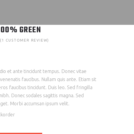
100% GREEN
(
1
CUSTOMER REVIEW)
Rated
1
mer
g
io et ante tincidunt tempus. Donec vitae
 venenatis faucibus. Nullam quis ante. Etiam sit
ros faucibus tincidunt. Duis leo. Sed fringilla
 nibh. Donec sodales sagittis magna. Sed
eget. Morbi accumsan ipsum velit.
ckorder