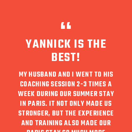
YANNICK IS THE
NE
BEST!
MY HUSBAND AND I WENT TO HIS
COACHING SESSION 2-3 TIMES A
RE
LLÉ
WEEK DURING OUR SUMMER STAY
FAIS
NNICK
IN PARIS. IT NOT ONLY MADE US
E
STRONGER, BUT THE EXPERIENCE
B
NSION
AND TRAINING ALSO MADE OUR
C
 SAIT