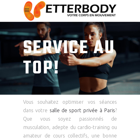
SERVICE AU
TOP!
Vous souhaitez optimiser vos séances
dans votre
salle de sport privée à Paris
?
Que vous soyez passionnés de
musculation, adepte du cardio-training ou
amateur de cours collectifs, une bonne