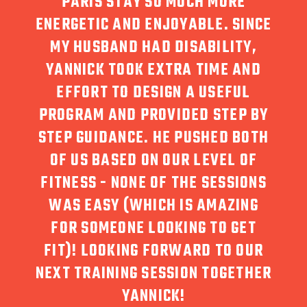
PARIS STAY SO MUCH MORE
DO
AMME
ENERGETIC AND ENJOYABLE. SINCE
UR
MY HUSBAND HAD DISABILITY,
POU
ET
YANNICK TOOK EXTRA TIME AND
MO
 QUI
EFFORT TO DESIGN A USEFUL
REM
POUR
PROGRAM AND PROVIDED STEP BY
CI
STEP GUIDANCE. HE PUSHED BOTH
OF US BASED ON OUR LEVEL OF
ANNE
FITNESS - NONE OF THE SESSIONS
2026
WAS EASY (WHICH IS AMAZING
FOR SOMEONE LOOKING TO GET
FIT)! LOOKING FORWARD TO OUR
NEXT TRAINING SESSION TOGETHER
YANNICK!